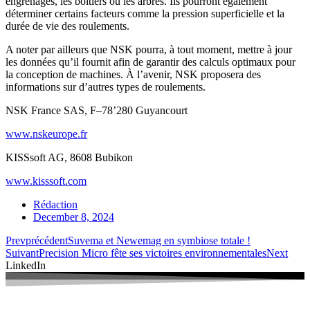
engrenages, les boîtiers ou les arbres. Ils pourront également
déterminer certains facteurs comme la pression superficielle et la
durée de vie des roulements.
A noter par ailleurs que NSK pourra, à tout moment, mettre à jour
les données qu’il fournit afin de garantir des calculs optimaux pour
la conception de machines. À l’avenir, NSK proposera des
informations sur d’autres types de roulements.
NSK France SAS, F–78’280 Guyancourt
www.nskeurope.fr
KISSsoft AG, 8608 Bubikon
www.kisssoft.com
Rédaction
December 8, 2024
Prev
précédent
Suvema et Newemag en symbiose totale !
Suivant
Precision Micro fête ses victoires environnementales
Next
LinkedIn