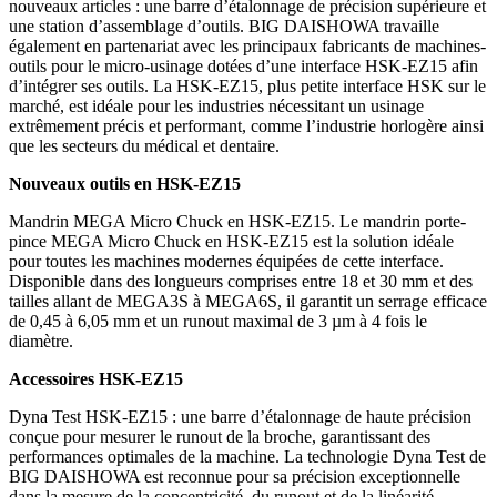
nouveaux articles : une barre d’étalonnage de précision supérieure et
une station d’assemblage d’outils. BIG DAISHOWA travaille
également en partenariat avec les principaux fabricants de machines-
outils pour le micro-usinage dotées d’une interface HSK-EZ15 afin
d’intégrer ses outils. La HSK-EZ15, plus petite interface HSK sur le
marché, est idéale pour les industries nécessitant un usinage
extrêmement précis et performant, comme l’industrie horlogère ainsi
que les secteurs du médical et dentaire.
Nouveaux outils en HSK-EZ15
Mandrin MEGA Micro Chuck en HSK-EZ15. Le mandrin porte-
pince MEGA Micro Chuck en HSK-EZ15 est la solution idéale
pour toutes les machines modernes équipées de cette interface.
Disponible dans des longueurs comprises entre 18 et 30 mm et des
tailles allant de MEGA3S à MEGA6S, il garantit un serrage efficace
de 0,45 à 6,05 mm et un runout maximal de 3 µm à 4 fois le
diamètre.
Accessoires HSK-EZ15
Dyna Test HSK-EZ15 : une barre d’étalonnage de haute précision
conçue pour mesurer le runout de la broche, garantissant des
performances optimales de la machine. La technologie Dyna Test de
BIG DAISHOWA est reconnue pour sa précision exceptionnelle
dans la mesure de la concentricité, du runout et de la linéarité.