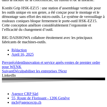
Kombi Grip HSK-EZ15 : une station d’assemblage verticale pour
les outils unique en son genre, a été conçue pour le montage et le
démontage sans effort des micro-outils. Le système de verrouillage à
rouleaux coniques bloque fermement le porte-outil HSK-EZ15.
Cette conception améliore considérablement l’ergonomie et
l’efficacité du changement d’outil.
BIG DAISHOWA
collabore étroitement
avec les principaux
fabricants de machines-outils.
Rédaction
April 16, 2025
Prev
précédent
Innovation et service après-ventes de premier ordre
pour WENK
Suivant
Déculpabiliser les entreprises !
Next
LinkedIn
Agence CRP Sàrl
55, Route de Florissant - 1206 Genève
mcb@agencecrp.ch